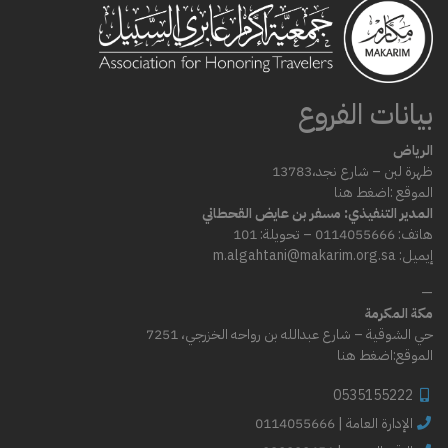
بيانات الفروع
الرياض
ظهرة لبن – شارع
نجد،
13783
الموقع :
اضغط هنا
المدير التنفيذي: مسفر بن عايض القحطاني
هاتف: 0114055666 – تحويلة: 101
إيميل: m.algahtani@makarim.org.sa
—
مكة المكرمة
حي الشوقية – شارع عبدالله بن رواحه الخزرجي، 7251
الموقع:
اضغط هنا
0535155222
0114055666 | الإدارة العامة