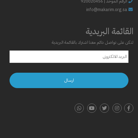
الرقم الموحد | 920020456
info@makarim.org.sa
القائمة البريدية
لتكن على تواصل دائم معنا اشترك بالقائمة البريدية