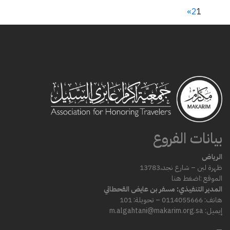
»
2
1
بيانات الفروع
الرياض
ظهرة لبن – شارع
نجد،
13783
الموقع :
اضغط هنا
المدير التنفيذي: مسفر بن عايض القحطاني
هاتف: 0114055666 – تحويلة: 101
إيميل: m.algahtani@makarim.org.sa
—