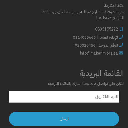
مكة المكرمة
حي الشوقية – شارع عبدالله بن رواحه الخزرجي، 7251
الموقع:
اضغط هنا
0535155222
0114055666 | الإدارة العامة
الرقم الموحد | 920020456
info@makarim.org.sa
القائمة البريدية
لتكن على تواصل دائم معنا اشترك بالقائمة البريدية