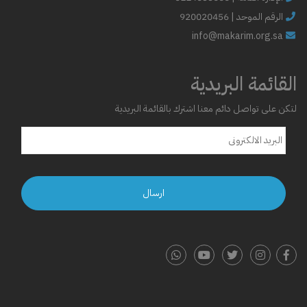
الرقم الموحد | 920020456
info@makarim.org.sa
القائمة البريدية
لتكن على تواصل دائم معنا اشترك بالقائمة البريدية