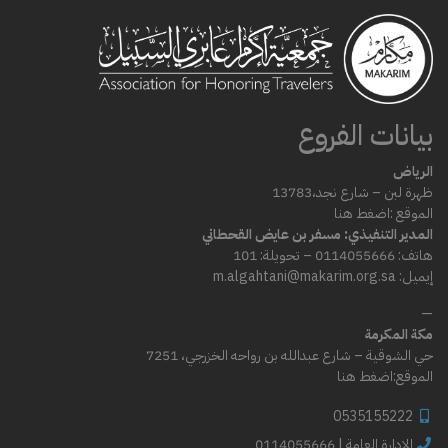
بيانات الفروع
الرياض
ظهرة لبن – شارع
نجد،
13783
الموقع :
اضغط هنا
المدير التنفيذي: مسفر بن عايض القحطاني
هاتف: 0114055666 – تحويلة: 101
إيميل: m.algahtani@makarim.org.sa
—
مكة المكرمة
حي الشوقية – شارع عبدالله بن رواحه الخزرجي، 7251
الموقع:
اضغط هنا
0535155222
0114055666 | الإدارة العامة