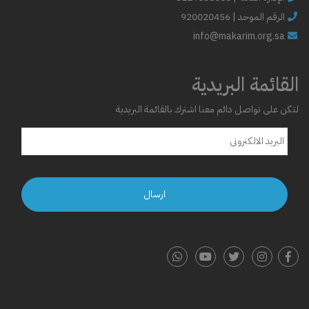
الرقم الموحد | 920020456
info@makarim.org.sa
القائمة البريدية
لتكن على تواصل دائم معنا اشترك بالقائمة البريدية