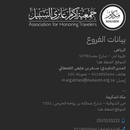
بيانات الفروع
الرياض
ظهرة لبن – شارع
نجد،
13783
الموقع :
اضغط هنا
المدير التنفيذي: مسفر بن عايض القحطاني
هاتف: 0114055666 – تحويلة: 101
إيميل: m.algahtani@makarim.org.sa
—
مكة المكرمة
حي الشوقية – شارع عبدالله بن رواحه الخزرجي، 7251
الموقع:
اضغط هنا
0535155222
0114055666 | الإدارة العامة