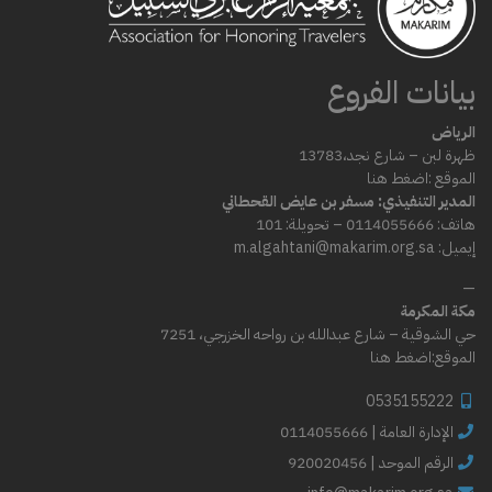
بيانات الفروع
الرياض
ظهرة لبن – شارع
نجد،
13783
الموقع :
اضغط هنا
المدير التنفيذي: مسفر بن عايض القحطاني
هاتف: 0114055666 – تحويلة: 101
إيميل: m.algahtani@makarim.org.sa
—
مكة المكرمة
حي الشوقية – شارع عبدالله بن رواحه الخزرجي، 7251
الموقع:
اضغط هنا
0535155222
0114055666 | الإدارة العامة
الرقم الموحد | 920020456