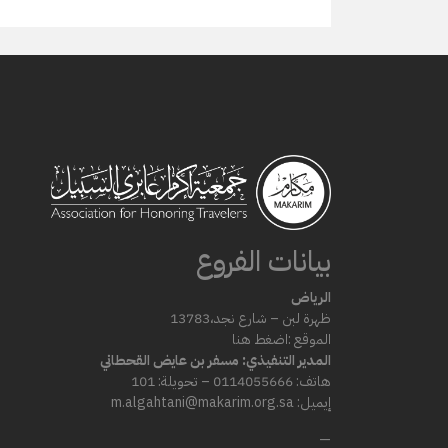
بيانات الفروع
الرياض
ظهرة لبن – شارع
نجد،
13783
الموقع :
اضغط هنا
المدير التنفيذي: مسفر بن عايض القحطاني
هاتف: 0114055666 – تحويلة: 101
إيميل: m.algahtani@makarim.org.sa
—