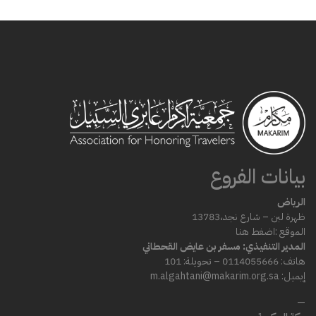
بيانات الفروع
الرياض
ظهرة لبن – شارع
نجد،
13783
الموقع :
اضغط هنا
المدير التنفيذي: مسفر بن عايض القحطاني
هاتف: 0114055666 – تحويلة: 101
إيميل: m.algahtani@makarim.org.sa
—