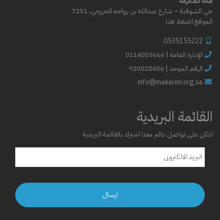
مكة المكرمة
حي الشوقية – شارع عبدالله بن رواحه الخزرجي، 7251
الموقع:
اضغط هنا
0535155222
0114055666 | الإدارة العامة
الرقم الموحد | 920020456
info@makarim.org.sa
القائمة البريدية
لتكن على تواصل دائم معنا اشترك بالقائمة البريدية