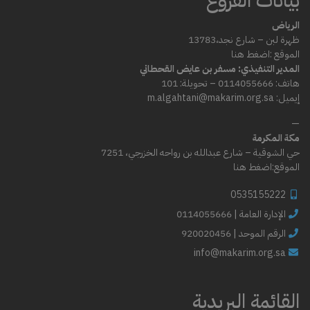
بيانات الفروع
الرياض
ظهرة لبن – شارع
نجد،
13783
الموقع :
اضغط هنا
المدير التنفيذي: مسفر بن عايض القحطاني
هاتف: 0114055666 – تحويلة: 101
إيميل: m.algahtani@makarim.org.sa
—
مكة المكرمة
حي الشوقية – شارع عبدالله بن رواحه الخزرجي، 7251
الموقع:
اضغط هنا
0535155222
0114055666 | الإدارة العامة
الرقم الموحد | 920020456
info@makarim.org.sa
القائمة البريدية