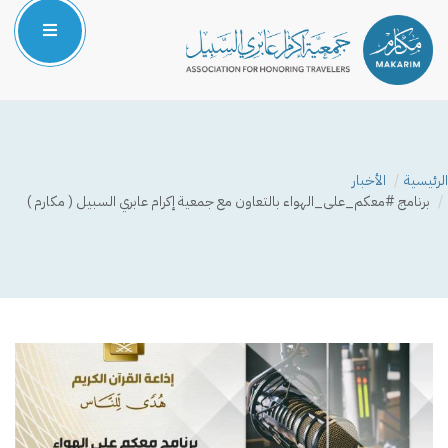
الرئيسية
من نحن
الرئيسية
الأخبار
المركز الإعلامي
برنامج ⁧#معكم_على_الهواء⁩ بالتعاون مع جمعية إكرام عابري السبيل ( مكارم )
البرامج والمشاريع
الشركاء والداعمون
صوتك مسموع