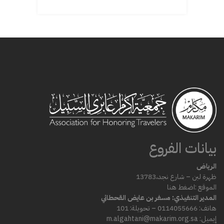
بيانات الفروع
الرياض
ظهرة لبن – شارع
نجد،
13783
الموقع :
اضغط هنا
المدير التنفيذي: مسفر بن عايض القحطاني
هاتف: 0114055666 – تحويلة: 101
إيميل: m.algahtani@makarim.org.sa