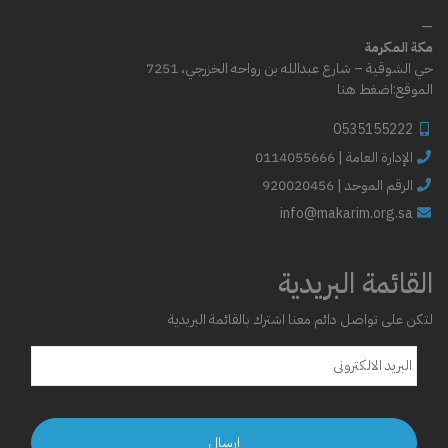
—
مكة المكرمة
حي الشوقية – شارع عبدالله بن رواحه الخزرجي، 7251
الموقع:
اضغط هنا
0535155222
0114055666 | الإدارة العامة
الرقم الموحد | 920020456
info@makarim.org.sa
القائمة البريدية
لتكن على تواصل دائم معنا اشترك بالقائمة البريدية