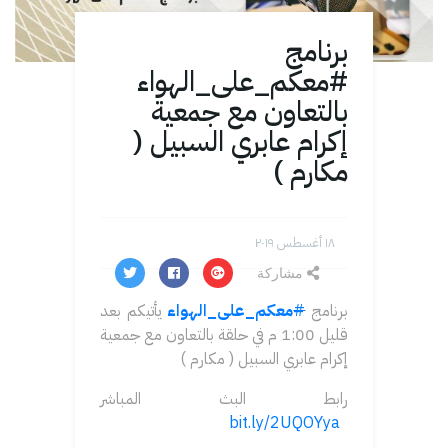
برنامج
⁧#معكم_على_الهواء⁩
بالتعاون مع جمعية
إكرام عابري السبيل (
مكارم )
۱۸ أغسطس ۲۰۱۹
مشاركة
برنامج ⁧
#
معكم_على_الهواء
⁩ يأتيكم بعد
قليل 1:00 م في حلقة بالتعاون مع جمعية
إكرام عابري السبيل ( مكارم )
رابط البث المباشر
bit.ly/2UQOYya
⁦