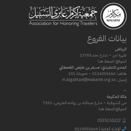
بيانات الفروع
الرياض
ظهرة لبن – شارع
نجد،
13783
الموقع :
اضغط هنا
المدير التنفيذي: مسفر بن عايض القحطاني
هاتف: 0114055666 – تحويلة: 101
إيميل: m.algahtani@makarim.org.sa
—
مكة المكرمة
حي الشوقية – شارع عبدالله بن رواحه الخزرجي، 7251
الموقع:
اضغط هنا
0535155222
0114055666 | الإدارة العامة