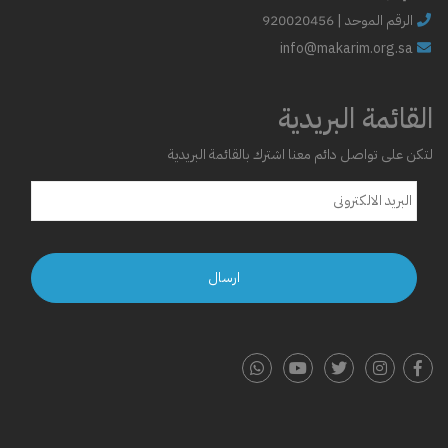
الرقم الموحد | 920020456
info@makarim.org.sa
القائمة البريدية
لتكن على تواصل دائم معنا اشترك بالقائمة البريدية