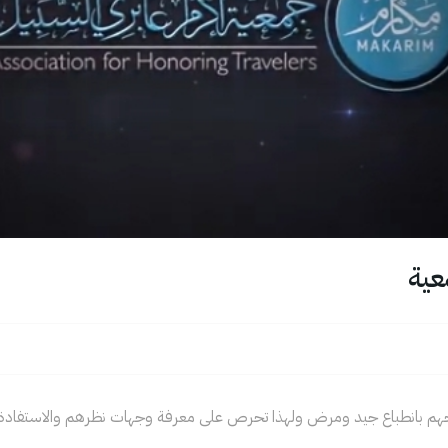
عية
هم بانطباع جيد ومرض ولهذا تحرص على معرفة وجهات نظرهم والاستفادة 