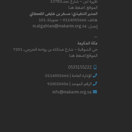
ظهرة لبن – شارع
نجد،
13783
الموقع :
اضغط هنا
المدير التنفيذي: مسفر بن عايض القحطاني
هاتف: 0114055666 – تحويلة: 101
إيميل: m.algahtani@makarim.org.sa
—
مكة المكرمة
حي الشوقية – شارع عبدالله بن رواحه الخزرجي، 7251
الموقع:
اضغط هنا
0535155222
0114055666 | الإدارة العامة
الرقم الموحد | 920020456
info@makarim.org.sa