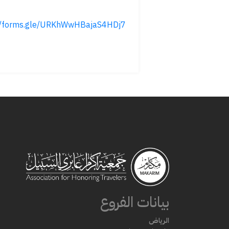
://forms.gle/URKhWwHBajaS4HDj7
بيانات الفروع
الرياض