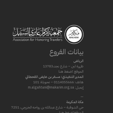
بيانات الفروع
الرياض
ظهرة لبن – شارع
نجد،
13783
الموقع :
اضغط هنا
المدير التنفيذي: مسفر بن عايض القحطاني
هاتف: 0114055666 – تحويلة: 101
إيميل: m.algahtani@makarim.org.sa
—
مكة المكرمة
حي الشوقية – شارع عبدالله بن رواحه الخزرجي، 7251
الموقع:
اضغط هنا