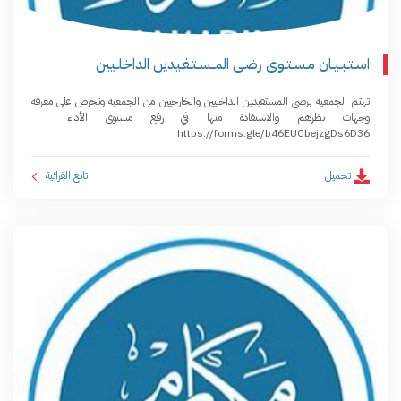
اسـتـبـيـان مـسـتـوى رضـى المــسـتـفـيدين الداخلـيين
تهتم الجمعية برضى المستفيدين الداخليين والخارجيين من الجمعية وتحرص على معرفة
وجهات نظرهم والاستفادة منها في رفع مستوى الأداء
https://forms.gle/b46EUCbejzgDs6D36
تحميل
تابع القرائية ­ ­