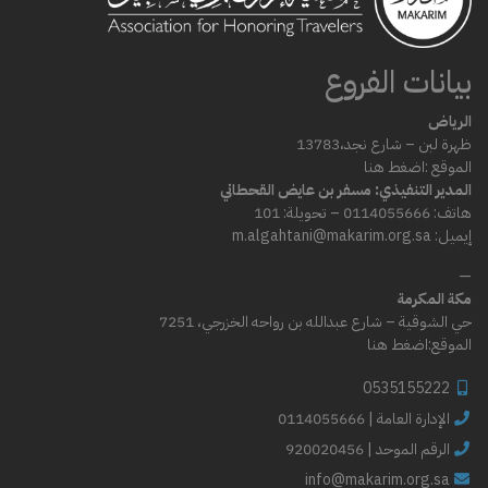
بيانات الفروع
الرياض
ظهرة لبن – شارع
نجد،
13783
الموقع :
اضغط هنا
المدير التنفيذي: مسفر بن عايض القحطاني
هاتف: 0114055666 – تحويلة: 101
إيميل: m.algahtani@makarim.org.sa
—
مكة المكرمة
حي الشوقية – شارع عبدالله بن رواحه الخزرجي، 7251
الموقع:
اضغط هنا
0535155222
0114055666 | الإدارة العامة
الرقم الموحد | 920020456
info@makarim.org.sa