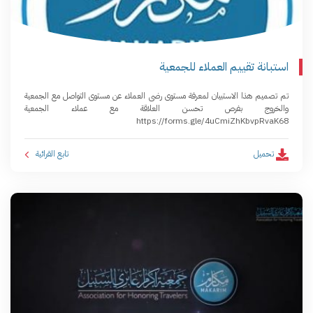
استبانة تقييم العملاء للجمعية
تم تصميم هذا الاستبيان لمعرفة مستوى رضى العملاء عن مستوى التواصل مع الجمعية
والخروج بفرص تحسن العلاقة مع عملاء الجمعية
https://forms.gle/4uCmiZhKbvpRvaK68
تحميل
تابع القرائية ­ ­