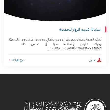
استبانة تقييم الزوار للجمعية
تحتف الجمعية بزوارها وتحرص على خروجهم بانطباع جيد ومرض ولهذا تحرص على معرفة
وجهات نظرهم والاستفادة منها في تحسين ذلك
https://forms.gle/URKhWwHBajaS4HDj7
تحميل
تابع القرائية ­ ­