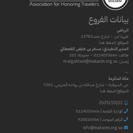
بيانات الفروع
الرياض
ظهرة لبن – شارع
نجد،
13783
الموقع :
اضغط هنا
المدير التنفيذي: مسفر بن عايض القحطاني
هاتف: 0114055666 – تحويلة: 101
إيميل: m.algahtani@makarim.org.sa
—
مكة المكرمة
حي الشوقية – شارع عبدالله بن رواحه الخزرجي، 7251
الموقع:
اضغط هنا
0535155222
0114055666 | الإدارة العامة
الرقم الموحد | 920020456
info@makarim.org.sa