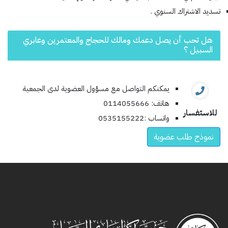
تسديد الاشتراك السنوي .
هل تحب أن يصل دعمك ومالك للحجاج والمعتمرين وعابري
السبيل ؟
يمكنكم التواصل مع مسؤول العضوية لدى الجمعية
هاتف: 0114055666
للاستفسار
واتساب :0535155222
نموذج طلب عضوية