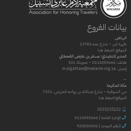
بيانات الفروع
الرياض
ظهرة لبن – شارع
نجد،
13783
الموقع :
اضغط هنا
المدير التنفيذي: مسفر بن عايض القحطاني
هاتف: 0114055666 – تحويلة: 101
إيميل: m.algahtani@makarim.org.sa
—
مكة المكرمة
حي الشوقية – شارع عبدالله بن رواحه الخزرجي، 7251
الموقع:
اضغط هنا
0535155222
0114055666 | الإدارة العامة
الرقم الموحد | 920020456